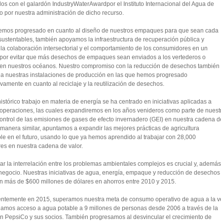
dos con el galardón IndustryWaterAwardpor el Instituto Internacional del Agua de
 por nuestra administración de dicho recurso.
hemos progresado en cuanto al diseño de nuestros empaques para que sean cada
ustentables, también apoyamos la infraestructura de recuperación pública y
, la colaboración intersectorial y el comportamiento de los consumidores en un
 por evitar que más desechos de empaques sean enviados a los vertederos o
en nuestros océanos. Nuestro compromiso con la reducción de desechos también
a a nuestras instalaciones de producción en las que hemos progresado
tivamente en cuanto al reciclaje y la reutilización de desechos.
istórico trabajo en materia de energía se ha centrado en iniciativas aplicadas a
 operaciones, las cuales expandiremos en los años venideros como parte de nuest
ontrol de las emisiones de gases de efecto invernadero (GEI) en nuestra cadena d
 manera similar, apuntamos a expandir las mejores prácticas de agricultura
le en el futuro, usando lo que ya hemos aprendido al trabajar con 28,000
es en nuestra cadena de valor.
ar la interrelación entre los problemas ambientales complejos es crucial y, además
negocio. Nuestras iniciativas de agua, energía, empaque y reducción de desechos
n más de $600 millones de dólares en ahorros entre 2010 y 2015.
entemente en 2015, superamos nuestra meta de consumo operativo de agua a la v
damos acceso a agua potable a 9 millones de personas desde 2006 a través de la
n PepsiCo y sus socios. También progresamos al desvincular el crecimiento de