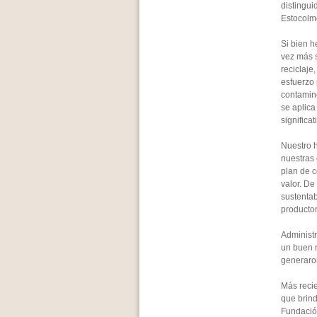
distingui
Estocolmo
Si bien 
vez más s
reciclaje
esfuerzo
contamin
se aplic
significa
Nuestro h
nuestras
plan de c
valor. De
sustentab
productor
Administr
un buen 
generaro
Más reci
que brin
Fundació