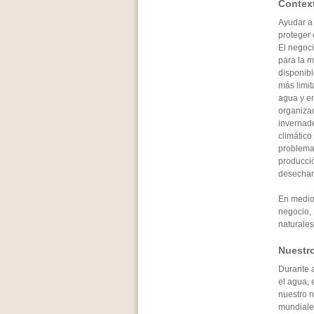
Contex
Ayudar a 
proteger
El negoci
para la m
disponibl
más limi
agua y en
organiza
invernad
climático
problemas
producció
desechan 
En medio 
negocio, 
naturales
Nuestr
Durante 
el agua, 
nuestro 
mundiale