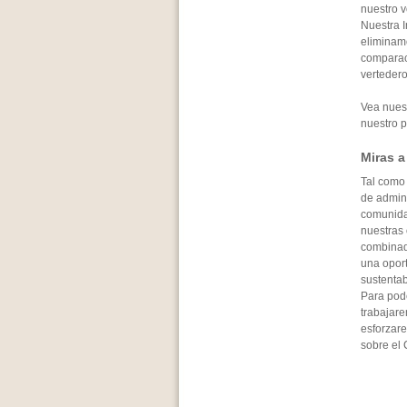
nuestro 
Nuestra I
eliminam
comparac
vertedero
Vea nues
nuestro 
Miras a
Tal como 
de admin
comunida
nuestras 
combinad
una oport
sustentab
Para pode
trabajare
esforzare
sobre el 