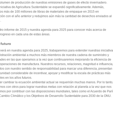
volumen de producción de nuestras emisiones de gases de efecto invernadero.
niciativa de Agricultura Sustentable se expandió significativamente. Además,
os más de 100 millones de libras de materiales de empaque en 2015 en
ión con el año anterior y redujimos aún más la cantidad de desechos enviados al
.
tro informe de 2015 y nuestra agenda para 2025 para conocer más acerca de
progreso en cada una de estas áreas.
 futuro
verá en nuestra agenda para 2025, trabajaremos para extender nuestras iniciativ
istración ambiental a muchos más miembros de nuestra cadena de suministro y
des en las que operamos a la vez que continuaremos mejorando la eficiencia de
operaciones de manufactura. Nuestros recursos, relaciones, magnitud e influencia
os con nuestro sentido de responsabilidad para marcar una diferencia, presentan
unidad considerable de incentivar, apoyar y modificar la escala de prácticas más
les en los años futuros.
r cambiar la ecuación ambiental actual se requerirán muchas manos. Por lo tanto
mos con otros para lograr nuestras metas con relación al planeta a la vez que nos
mos por contribuir con las disposiciones mundiales, tales como el Acuerdo de Parí
Cambio Climático y los Objetivos de Desarrollo Sustentable para 2030 de la ONU.