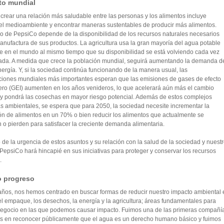
to mundial
crear una relación más saludable entre las personas y los alimentos incluye
 el medioambiente y encontrar maneras sustentables de producir más alimentos.
o de PepsiCo depende de la disponibilidad de los recursos naturales necesarios
anufactura de sus productos. La agricultura usa la gran mayoría del agua potable
e en el mundo al mismo tiempo que su disponibilidad se está volviendo cada vez
tada. A medida que crece la población mundial, seguirá aumentando la demanda d
ergía. Y, si la sociedad continúa funcionando de la manera usual, las
ciones mundiales más importantes esperan que las emisiones de gases de efecto
ero (GEI) aumenten en los años venideros, lo que acelerará aún más el cambio
 y pondrá las cosechas en mayor riesgo potencial. Además de estos complejos
 ambientales, se espera que para 2050, la sociedad necesite incrementar la
n de alimentos en un 70% o bien reducir los alimentos que actualmente se
o pierden para satisfacer la creciente demanda alimentaria.
de la urgencia de estos asuntos y su relación con la salud de la sociedad y nuest
PepsiCo hará hincapié en sus iniciativas para proteger y conservar los recursos
.
o progreso
años, nos hemos centrado en buscar formas de reducir nuestro impacto ambiental 
el empaque, los desechos, la energía y la agricultura; áreas fundamentales para
negocio en las que podemos causar impacto. Fuimos una de las primeras compañí
s en reconocer públicamente que el agua es un derecho humano básico y fuimos