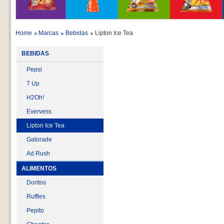
Home
Marcas
Bebidas
Lipton Ice Tea
BEBIDAS
Pepsi
7 Up
H2Oh!
Evervess
Lipton Ice Tea
Gatorade
Ad Rush
ALIMENTOS
Doritos
Ruffles
Pepito